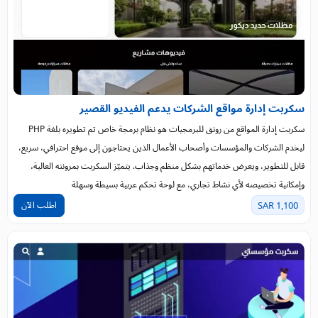
سكربت إدارة مواقع الشركات يدعم الفيديو القصير
سكربت إدارة المواقع من رونق للبرمجيات هو نظام برمجة خاص تم تطويره بلغة PHP
ليخدم الشركات والمؤسسات وأصحاب الأعمال الذين يحتاجون إلى موقع احترافي، سريع،
قابل للتطوير، ويعرض خدماتهم بشكل منظم وجذاب. يتميّز السكربت بمرونته العالية،
وإمكانية تخصيصه لأي نشاط تجاري، مع لوحة تحكم عربية بسيطة وسهلة
اطلب الآن
1,100 SAR