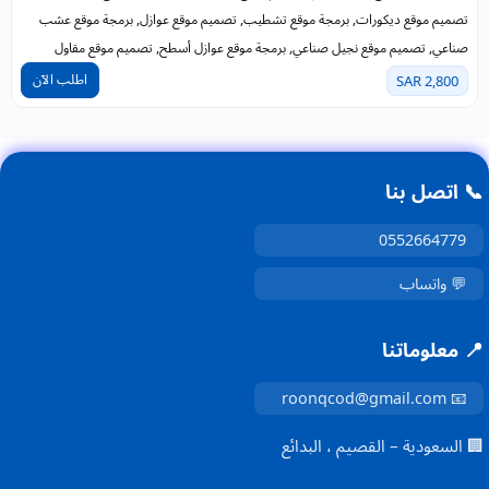
تصميم موقع ديكورات, برمجة موقع تشطيب, تصميم موقع عوازل, برمجة موقع عشب
صناعي, تصميم موقع نجيل صناعي, برمجة موقع عوازل أسطح, تصميم موقع مقاول
اطلب الآن
2,800 SAR
📞 اتصل بنا
0552664779
💬 واتساب
📍 معلوماتنا
📧 roonqcod@gmail.com
🏢 السعودية – القصيم ، البدائع