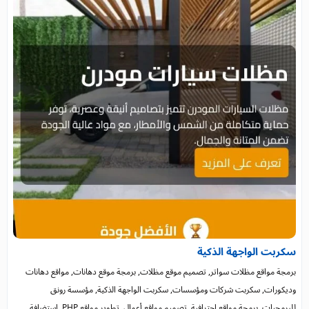
سكربت الواجهة الذكية
برمجة مواقع مظلات سواتر, تصميم موقع مظلات, برمجة موقع دهانات, مواقع دهانات
وديكورات, سكربت شركات ومؤسسات, سكربت الواجهة الذكية, مؤسسة رونق
للبرمجيات, برمجة مواقع احترافية, تصميم مواقع أعمال, تطوير مواقع PHP, استضافة