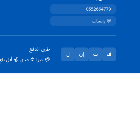
0552664779
💬 واتساب
طرق الدفع
ل
إن
ت
ف
 أبل باي
🔷 مدى
💳 فيزا