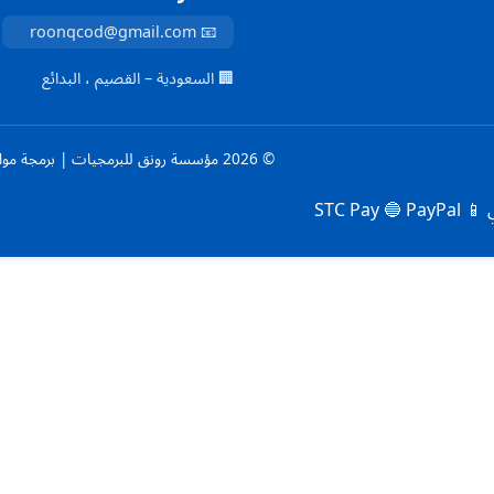
📧 roonqcod@gmail.com
🏢 السعودية – القصيم ، البدائع
© 2026 مؤسسة رونق للبرمجيات | برمجة مواقع أعمال وخدمات – حلول رقمية للشركات — جميع الحقوق محفوظة
🔵 PayPal
📱 STC Pay
