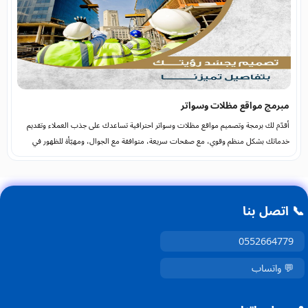
مبرمج مواقع مظلات وسواتر
أقدّم لك برمجة وتصميم مواقع مظلات وسواتر احترافية تساعدك على جذب العملاء وتقديم
خدماتك بشكل منظم وقوي، مع صفحات سريعة، متوافقة مع الجوال، ومهيّأة للظهور في
جوجل. إذا كنت تبحث عن برمجة خاصة تلائم نشاطك، فأنا جاهز لتنفيذ موقعك بأعلى جودة
📞 اتصل بنا
0552664779
💬 واتساب