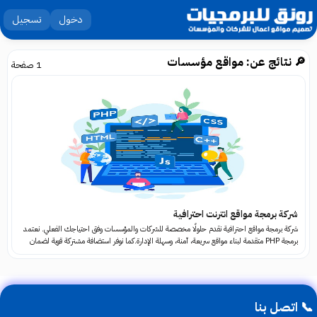
دخول
تسجيل
🔎 نتائج عن: مواقع مؤسسات
1 صفحة
شركة برمجة مواقع انترنت احترافية
شركة برمجة مواقع احترافية نقدم حلولًا مخصصة للشركات والمؤسسات وفق احتياجك الفعلي. نعتمد
برمجة PHP متقدمة لبناء مواقع سريعة، آمنة، وسهلة الإدارة.كما نوفر استضافة مشتركة قوية لضمان
استقرار موقعك وتشغيله بكفاءة عالية.
📞 اتصل بنا