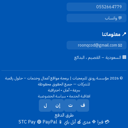
0552664779
💬 واتساب
📍 معلوماتنا
📧 roonqcod@gmail.com
🏢 السعودية – القصيم ، البدائع
© 2026 مؤسسة رونق للبرمجيات | برمجة مواقع أعمال وخدمات – حلول رقمية
للشركات — جميع الحقوق محفوظة
سرعة • أمان • احترافية
اتفاقية الخدمة
•
سياسة الخصوصية
ف
ت
إن
ل
طرق الدفع
💳 فيزا
🔷 مدى
🍎 أبل باي
📱 STC Pay
🔵 PayPal